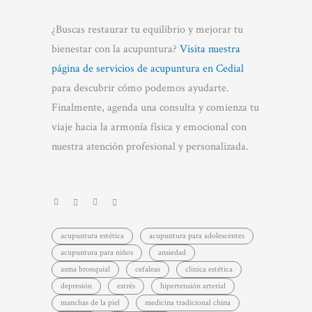
¿Buscas restaurar tu equilibrio y mejorar tu
bienestar con la acupuntura?
Visita nuestra
página de servicios de acupuntura en Cedial
para descubrir cómo podemos ayudarte.
Finalmente, agenda una consulta y comienza tu
viaje hacia la armonía física y emocional con
nuestra atención profesional y personalizada.
acupuntura estética
acupuntura para adolescentes
acupuntura para niños
ansiedad
asma bronquial
cefaleas
clinica estética
depresión
estrés
hipertensión arterial
manchas de la piel
medicina tradicional china